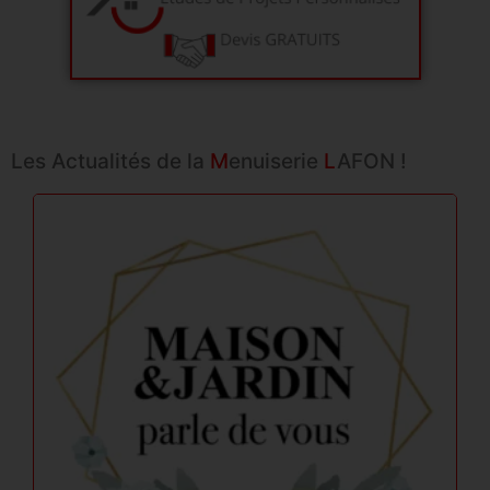
Les Actualités de la
M
enuiserie
L
AFON !