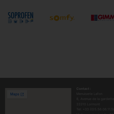
Contact :
Menuiserie Lafon
8, Avenue de la gardette
33310 Lormont
Tel: +33 (0)5.56.06.11.5