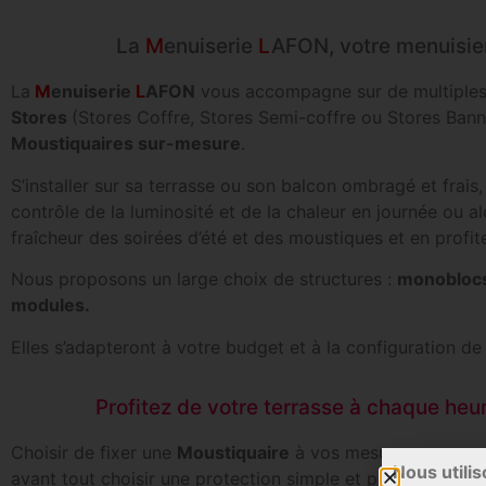
La
M
enuiserie
L
AFON, votre menuisie
La
M
enuiserie
L
AFON
vous accompagne sur de multiples 
Stores
(Stores Coffre, Stores Semi-coffre ou Stores Banne
Moustiquaires sur-mesure
.
S’installer sur sa terrasse ou son balcon ombragé et frais,
contrôle de la luminosité et de la chaleur en journée ou a
fraîcheur des soirées d’été et des moustiques et en profi
Nous proposons un large choix de structures :
monobloc
modules.
Elles s’adapteront à votre budget et à la configuration de 
Profitez de votre terrasse à chaque heu
Choisir de fixer une
Moustiquaire
à vos mesures sur une f
Nous utilis
avant tout choisir une protection simple et performante c