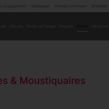
os Engagements
Catalogues
Manuels d’Entretien
Actualités
ails
Clôtures
Portes de Garage
Pergolas
Stores
Garde-Cor
es & Moustiquaires