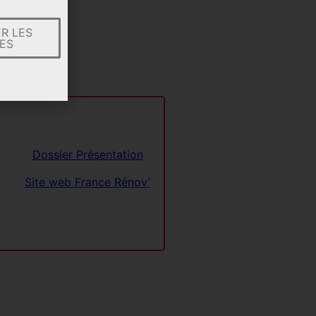
R LES
ES
Dossier Présentation
Site web France Rénov’