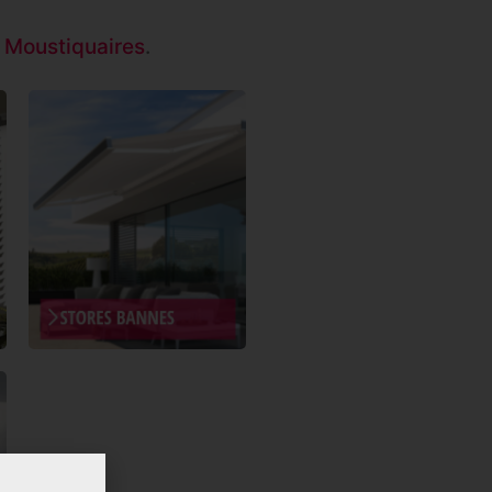
 Moustiquaires
.