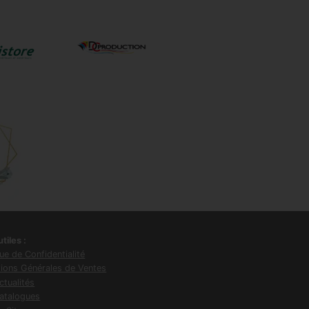
tiles :
que de Confidentialité
ions Générales de Ventes
tualités
atalogues