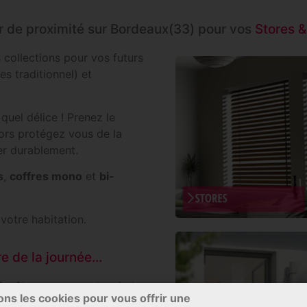
r de proximité sur Bordeaux(33) pour vos
Stores &
collections pour vos futurs
s traditionnel) et
 quel délice ! Prenez le
lors protégez vous de la
ter durablement.
s
,
coffres mono
et
bi-
votre habitation.
re de la journée…
enêtre ou une porte, c’est
ons les cookies pour vous offrir une
ontre toutes sortes