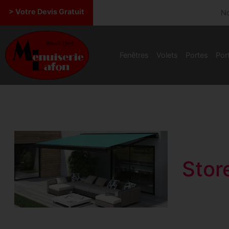
contenu
principal
> Votre Devis Gratuit
N
Fenêtres
Volets
Portes
Port
Stor