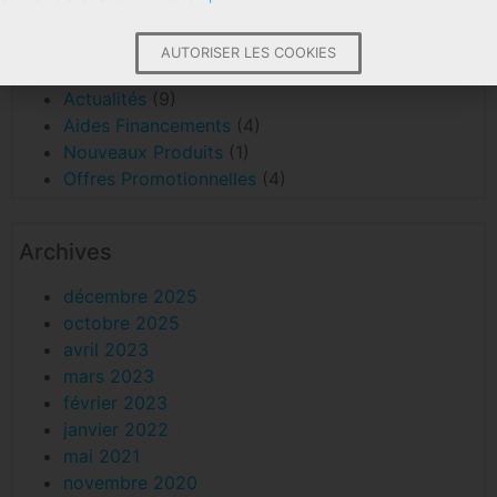
Catégories
AUTORISER LES COOKIES
Actualités
(9)
Aides Financements
(4)
Nouveaux Produits
(1)
Offres Promotionnelles
(4)
Archives
décembre 2025
octobre 2025
avril 2023
mars 2023
février 2023
janvier 2022
mai 2021
novembre 2020