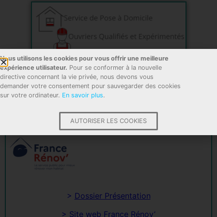
Nous utilisons les cookies pour vous offrir une meilleure
expérience utilisateur.
Pour se conformer à la nouvelle
directive concernant la vie privée, nous devons vous
demander votre consentement pour sauvegarder des cookies
Découvrez France Rénov’ le nouveau service public de
sur votre ordinateur.
En savoir plus
.
la rénovation énergétique depuis Janvier 2022.
AUTORISER LES COOKIES
>
Dossier Présentation
>
Site web France Rénov’