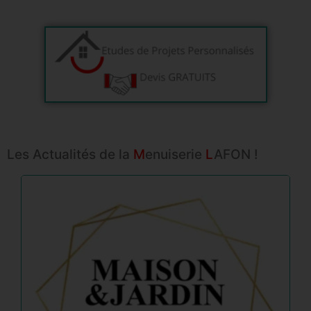
Les Actualités de la
M
enuiserie
L
AFON !